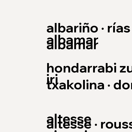
albariño · rías
albamar
albamar
hondarrabi zu
iri
txakolina · d
altesse
altesse · rous