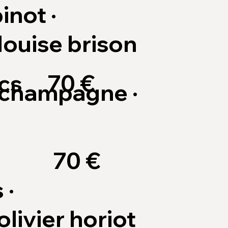
not ·
louise brison
cs
70 €
 champagne ·
s
70 €
 ·
livier horiot