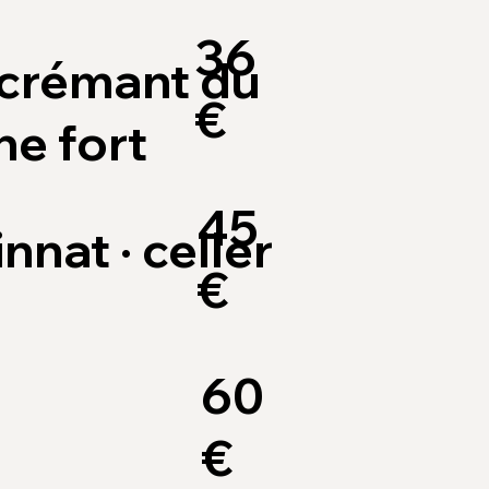
36
 crémant du
€
ne fort
45
innat · celler
€
60
€