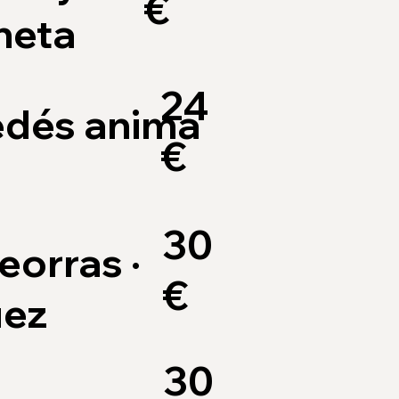
€
neta
24
nedés anima
€
30
eorras ·
€
uez
30