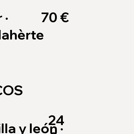
70 €
 ·
lahèrte
COS
24
lla y león ·