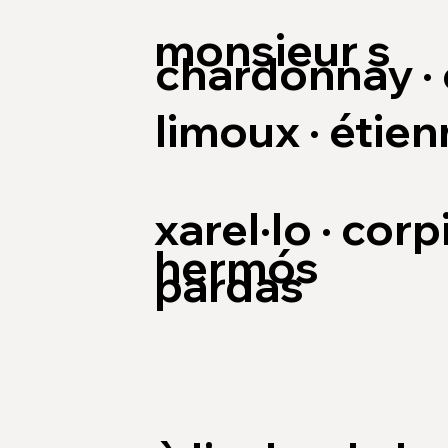
monsieur s
chardonnay ·
limoux · étien
xarel·lo · corp
hermós
pardas