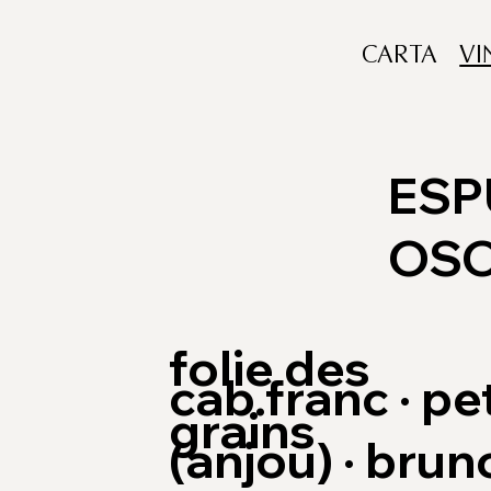
CARTA
VI
ES
OS
folie des
cab.franc · pe
grains
(anjou) · bru