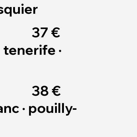
squier
37 €
 tenerife ·
38 €
nc · pouilly-