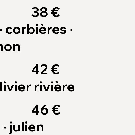
38 €
 corbières ·
non
42 €
olivier rivière
46 €
· julien