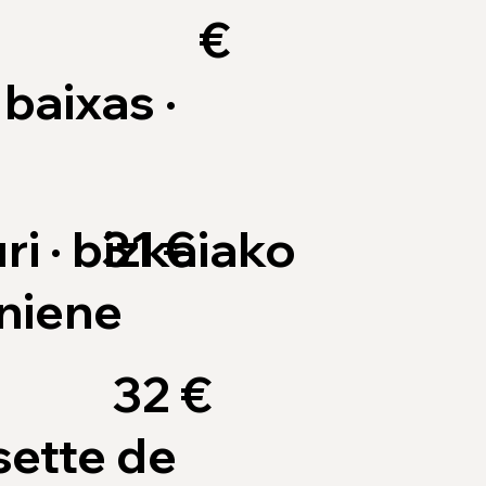
€
 baixas ·
ri · bizkaiako
31 €
oniene
32 €
sette de