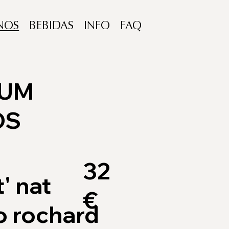
NOS
BEBIDAS
INFO
FAQ
PUM
OS
32
t' nat
€
no rochard