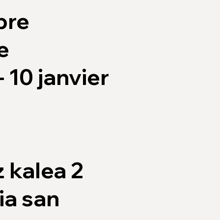
bre
e
 10 janvier
z kalea 2
ia san