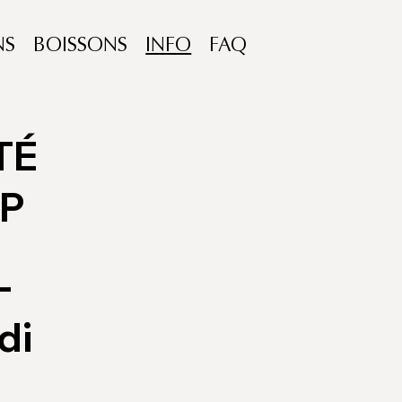
NS
BOISSONS
INFO
FAQ
TÉ
EP
-
di