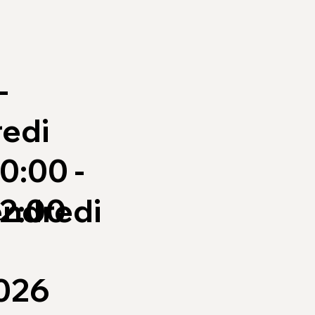
-
redi
0:00 -
vendredi
2:00
026