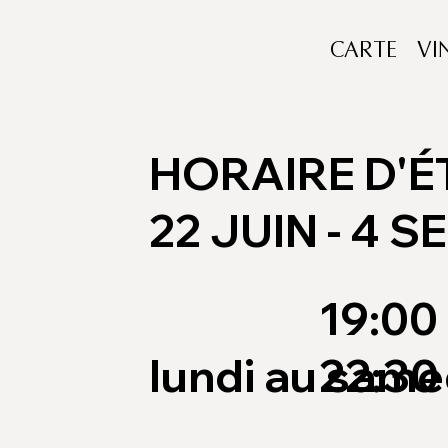
CARTE
VI
HORAIRE D'É
22 JUIN - 4 S
19:00 
lundi au same
22:30